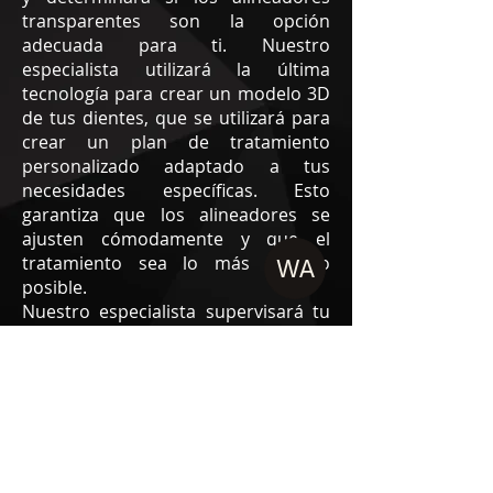
transparentes son la opción
adecuada para ti. Nuestro
especialista utilizará la última
tecnología para crear un modelo 3D
de tus dientes, que se utilizará para
crear un plan de tratamiento
personalizado adaptado a tus
necesidades específicas. Esto
garantiza que los alineadores se
ajusten cómodamente y que el
tratamiento sea lo más efectivo
WA
posible.
Nuestro especialista supervisará tu
progreso durante todo el
tratamiento, asegurándose de que
los alineadores se ajusten
correctamente y que tus dientes se
muevan según lo planeado. También
proporcionará orientación y
consejos sobre cómo cuidar tus