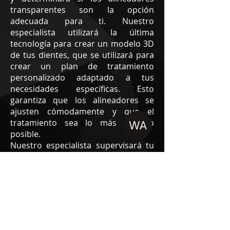
transparentes son la opción
adecuada para ti. Nuestro
especialista utilizará la última
tecnología para crear un modelo 3D
de tus dientes, que se utilizará para
crear un plan de tratamiento
personalizado adaptado a tus
necesidades específicas. Esto
garantiza que los alineadores se
ajusten cómodamente y que el
tratamiento sea lo más efectivo
WA
posible.
Nuestro especialista supervisará tu
progreso durante todo el
tratamiento, asegurándose de que
los alineadores se ajusten
correctamente y que tus dientes se
muevan según lo planeado. También
proporcionará orientación y
consejos sobre cómo cuidar tus