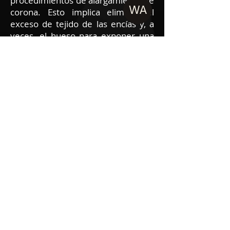
procedimientos de alargamiento de
WA
corona. Esto implica eliminar el
exceso de tejido de las encías y, a
veces, el hueso para exponer una
mayor parte del diente, lo que
permite la colocación adecuada de
la restauración.
Cirugía Plástica Periodontal:
Brindamos varios procedimientos
de cirugía plástica periodontal para
mejorar la apariencia de su sonrisa
y abordar las preocupaciones
estéticas. Estos pueden incluir
procedimientos como el contorno
de las encías, el alargamiento de la
corona para una sonrisa gingival y el
aumento de la cresta para corregir
las deformidades en la mandíbula.
Terapia con láser: nuestra clínica
utiliza tecnología láser avanzada