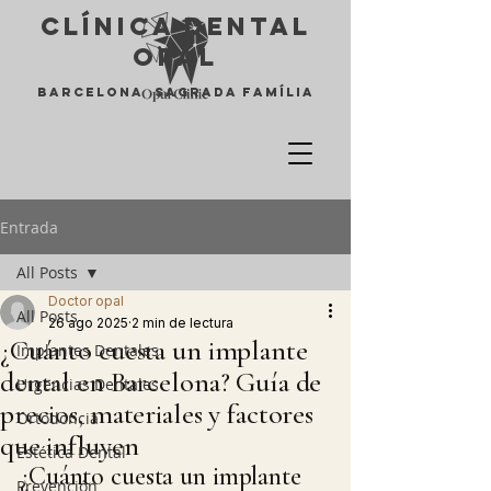
Clínica Dental
opal
Barcelona Sagrada Família
Entrada
All Posts
Doctor opal
All Posts
26 ago 2025
2 min de lectura
¿Cuánto cuesta un implante
Implantes Dentales
dental en Barcelona? Guía de
Urgencias Dentales
precios, materiales y factores
Ortodoncia
que influyen
Estética Dental
¿Cuánto cuesta un implante 
Prevención