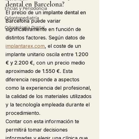
dental en Barcelona?
Encías y Periodoncia
El precio de un 
implante dental en 
Odontopediatría
Barcelona
 puede variar 
Odontología Digital
significativamente en función de 
distintos factores. Según datos de 
implantarex.com
, el coste de un 
implante unitario oscila entre 
1.200 
€ y 2.200 €
, con un precio medio 
aproximado de 
1.550 €
. Esta 
diferencia responde a aspectos 
como la experiencia del profesional, 
la calidad de los materiales utilizados 
y la tecnología empleada durante el 
procedimiento.
Contar con esta información te 
permitirá tomar decisiones 
informadas y elegir una clínica que 