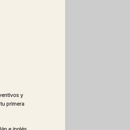
ventivos y 
tu primera 
án e inglés. 