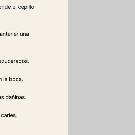
 azucarados.
n la boca.
as dañinas.
caries.