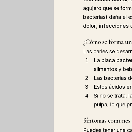
agujero que se form
bacterias) daña el e
dolor
, 
infecciones
 
¿Cómo se forma una
Las caries se desarr
La 
placa bacte
alimentos y beb
Las bacterias de
Estos ácidos 
er
Si no se trata,
pulpa
, lo que p
Síntomas comunes 
Puedes tener una car