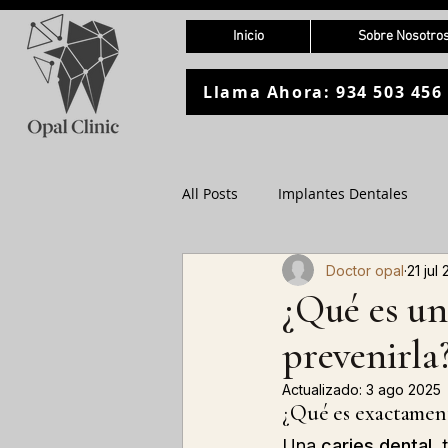
Inicio
Sobre Nosotro
Llama Ahora: 934 503 456
All Posts
Implantes Dentales
Doctor opal
21 jul
Encías y Periodoncia
Odonto
¿Qué es un
prevenirla
Actualizado:
3 ago 2025
¿Qué es exactament
Una 
caries dental
,