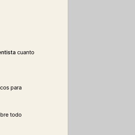
entista
 cuanto 
icos para 
obre todo 