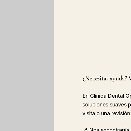
¿Necesitas ayuda? 
En 
Clínica Dental O
soluciones suaves pa
visita o una revisió
📍 Nos encontrarás 