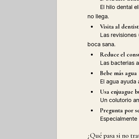
	El hilo dental elimina restos de comida y placa de entre los dientes, donde el cepillo 
no llega.
Visita al denti
	Las revisiones (cada 6 meses) ayudan a detectar caries a tiempo y mantener una 
boca sana.
Reduce el cons
	Las bacterias 
Bebe más agua
	El agua ayuda 
Usa enjuague b
	Un colutorio a
Pregunta por se
	Especialmente
¿Qué pasa si no tra