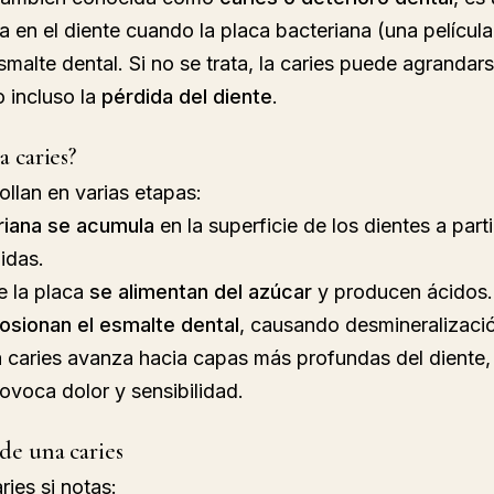
a en el diente cuando la placa bacteriana (una películ
smalte dental. Si no se trata, la caries puede agrandar
o incluso la 
pérdida del diente
.
 caries?
ollan en varias etapas:
riana se acumula
 en la superficie de los dientes a part
idas.
 la placa 
se alimentan del azúcar
 y producen ácidos.
osionan el esmalte dental
, causando desmineralizaci
 la caries avanza hacia capas más profundas del diente,
rovoca dolor y sensibilidad.
de una caries
ies si notas: