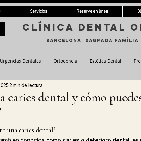
s
Servicios
Reserve en línea
B
Clínica Dental o
Barcelona Sagrada Família
Urgencias Dentales
Ortodoncia
Estética Dental
Pre
 2025
2 min de lectura
pediatría
Odontología Digital
a caries dental y cómo puede
?
e una caries dental?
 también conocida como 
caries o deterioro dental
, es