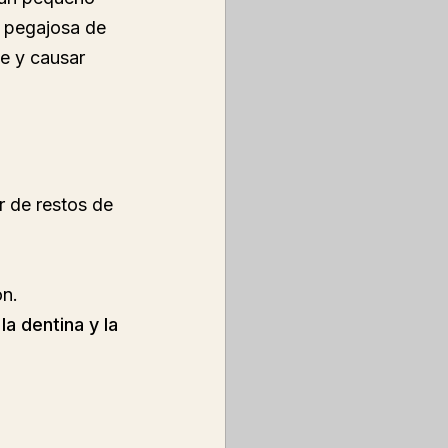
a pegajosa de 
se y causar 
ir de restos de 
ón.
 
la dentina y la 