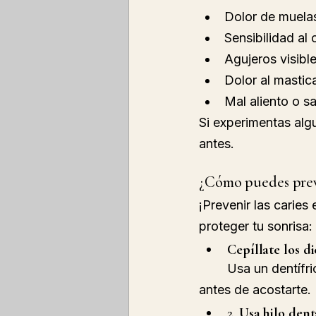
Dolor de muela
Sensibilidad al 
Agujeros visibl
Dolor al mastic
Mal aliento o s
Si experimentas alg
antes.
¿Cómo puedes preve
¡Prevenir las caries
proteger tu sonrisa:
Cepíllate los di
	Usa un dentífr
antes de acostarte.
2. 
Usa hilo dent