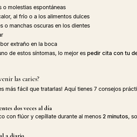
s o molestias espontáneas
calor, al frío o a los alimentos dulces
es o manchas oscuras en los dientes
ar
abor extraño en la boca
uno de estos síntomas, lo mejor es 
pedir cita con tu d
nir las caries?
 es más fácil que tratarlas! Aquí tienes 7 consejos práct
entes dos veces al día
ico con flúor y cepíllate durante al menos 
2 minutos
, s
al a diario