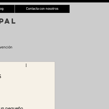
log
Contacta con nosotros
pal
vención
s
 un pequeño 