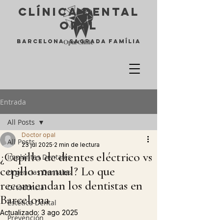
Clínica Dental
opal
Barcelona Sagrada Família
Entrada
All Posts
Doctor opal
All Posts
23 jul 2025
2 min de lectura
¿Cepillo de dientes eléctrico vs
Implantes Dentales
cepillo manual? Lo que
Urgencias Dentales
recomiendan los dentistas en
Ortodoncia
Barcelona
Estética Dental
Actualizado:
3 ago 2025
Prevención