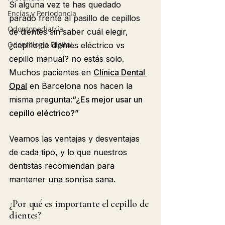
Si alguna vez te has quedado 
Encías y Periodoncia
parado frente al pasillo de cepillos 
Odontopediatría
de dientes sin saber cuál elegir, 
Odontología Digital
¿
cepillo de dientes eléctrico vs 
cepillo manual
? no estás solo. 
Muchos pacientes en 
Clínica Dental 
Opal
 en Barcelona nos hacen la 
misma pregunta:
“¿Es mejor usar un 
cepillo eléctrico?”
Veamos las ventajas y desventajas 
de cada tipo, y lo que nuestros 
dentistas recomiendan para 
mantener una sonrisa sana.
¿Por qué es importante el cepillo de 
dientes?